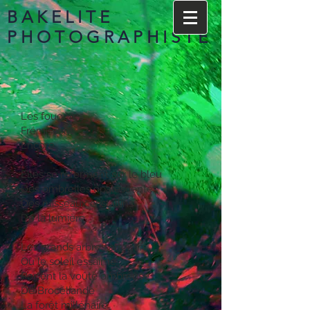
BAKELITE
PHOTOGRAPHISTE
Les fougères
Frémissent
Encore
Elles se referment sur le bleu
Des ombrelles opalescentes
Des ruisseaux cristallins
De la lumière
Les grands arbres attentifs
Où le soleil essaime
Portent la voûte ombreuse
De Brocéliande
La forêt millénaire