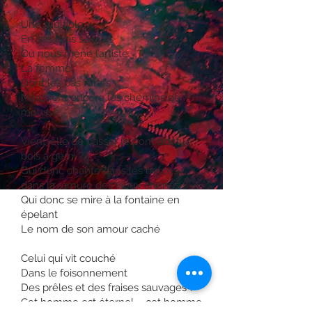
Une multiple
En ses lacis secrets
Où nous mène l’artiste
La femme
Dont les pas furtifs
Marquent encore les chemins de
mousse
Vient-elle de passer le pont dont le
bois a gémi ?
Qui donc chante dans les berces
dans la ramure des vieux chênes ?
Qui donc se mire à la fontaine en
épelant
Le nom de son amour caché
Celui qui vit couché
Dans le foisonnement
Des prêles et des fraises sauvages ?
Cet homme est éternel – cet homme