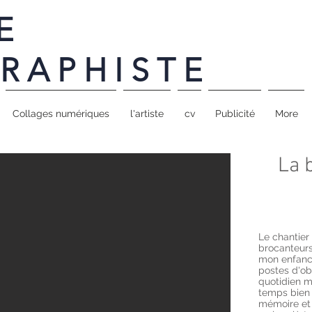
E
RAPHISTE
Collages numériques
l'artiste
cv
Publicité
More
La 
Le chantier
brocanteurs-
mon enfance
postes d'ob
quotidien mi
temps bien
mémoire et