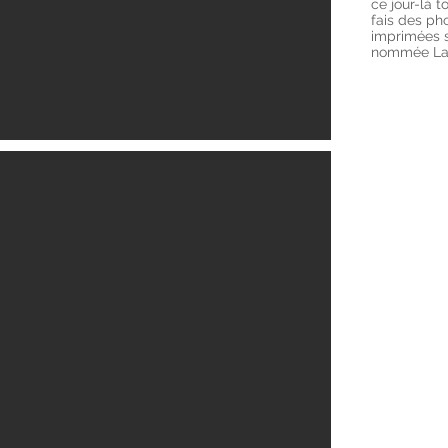
ce jour-là t
fais des ph
imprimées s
nommée La 