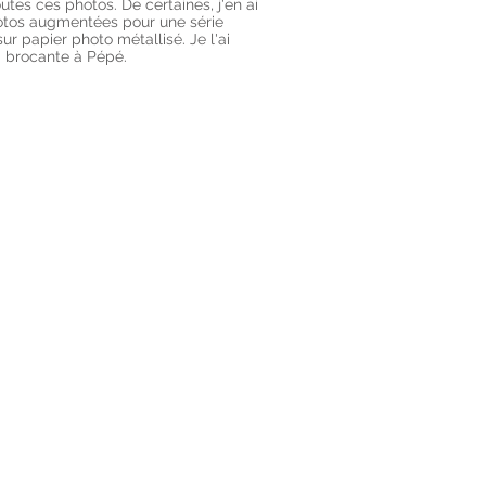
outes ces photos. De certaines, j'en ai
otos augmentées pour une série
ur papier photo métallisé. Je l'ai
brocante à Pépé.